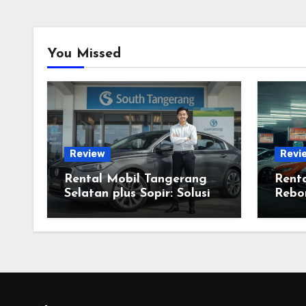
You Missed
Review
Revi
Rental Mobil Tangerang
Renta
Selatan plus Sopir: Solusi
Rebor
Dinas yang Bebas Stres
Kelu
Ribet