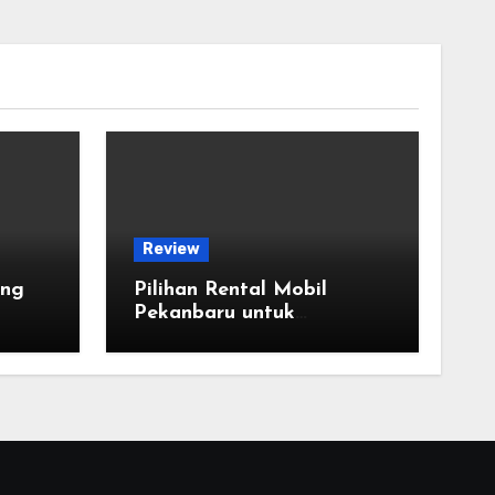
Review
ang
Pilihan Rental Mobil
Pekanbaru untuk
Pernikahan: Armada dan
Tips Memilihnya