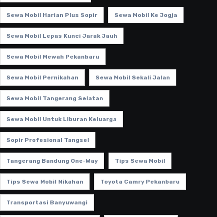
Sewa Mobil Harian Plus Sopir
Sewa Mobil Ke Jogja
Sewa Mobil Lepas Kunci Jarak Jauh
Sewa Mobil Mewah Pekanbaru
Sewa Mobil Pernikahan
Sewa Mobil Sekali Jalan
Sewa Mobil Tangerang Selatan
Sewa Mobil Untuk Liburan Keluarga
Sopir Profesional Tangsel
Tangerang Bandung One-Way
Tips Sewa Mobil
Tips Sewa Mobil Nikahan
Toyota Camry Pekanbaru
Transportasi Banyuwangi