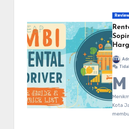
Revie
Rent
Sopi
Harg
Ad
Tida
M
Menikm
Kota J
membut