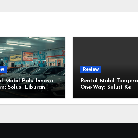
ew
Review
l Mobil Palu Innova
Rental Mobil Tanger
n: Solusi Liburan
One-Way: Solusi Ke
arga Besar yang Anti
Bandung atau Jogja?