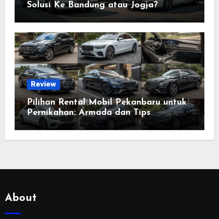
Solusi Ke Bandung atau Jogja?
Review
Pilihan Rental Mobil Pekanbaru untuk
Pernikahan: Armada dan Tips
Memilihnya
About