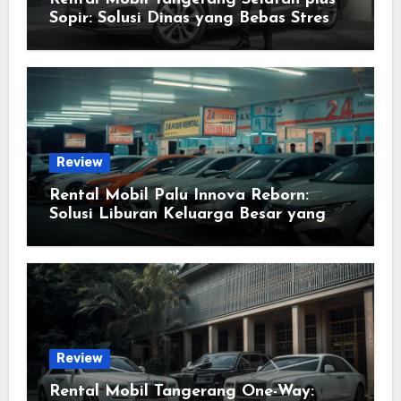
Sopir: Solusi Dinas yang Bebas Stres
Review
Rental Mobil Palu Innova Reborn:
Solusi Liburan Keluarga Besar yang
Anti Ribet
Review
Rental Mobil Tangerang One-Way: