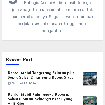
Bahagia Andini Andini masih teringat
jelas: pagi itu, cuaca cerah sempurna untuk
hari pernikahannya. Segala sesuatu tampak
berjalan sesuai rencana, hingga mobil
pengantin…
Recent Post
Rental Mobil Tangerang Selatan plus
Sopir: Solusi Dinas yang Bebas Stres
Januari 27, 2026
Rental Mobil Palu Innova Reborn:
Solusi Liburan Keluarga Besar yang
Anti Ribet