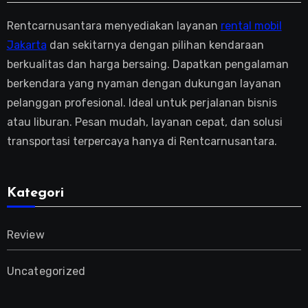
Rentcarnusantara menyediakan layanan
rental mobil
Jakarta
dan sekitarnya dengan pilihan kendaraan
berkualitas dan harga bersaing. Dapatkan pengalaman
berkendara yang nyaman dengan dukungan layanan
pelanggan profesional. Ideal untuk perjalanan bisnis
atau liburan. Pesan mudah, layanan cepat, dan solusi
transportasi terpercaya hanya di Rentcarnusantara.
Kategori
Review
Uncategorized