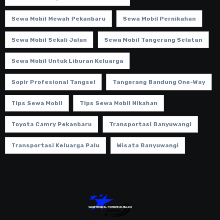
Sewa Mobil Mewah Pekanbaru
Sewa Mobil Pernikahan
Sewa Mobil Sekali Jalan
Sewa Mobil Tangerang Selatan
Sewa Mobil Untuk Liburan Keluarga
Sopir Profesional Tangsel
Tangerang Bandung One-Way
Tips Sewa Mobil
Tips Sewa Mobil Nikahan
Toyota Camry Pekanbaru
Transportasi Banyuwangi
Transportasi Keluarga Palu
Wisata Banyuwangi