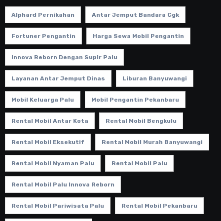
Alphard Pernikahan
Antar Jemput Bandara Cgk
Fortuner Pengantin
Harga Sewa Mobil Pengantin
Innova Reborn Dengan Supir Palu
Layanan Antar Jemput Dinas
Liburan Banyuwangi
Mobil Keluarga Palu
Mobil Pengantin Pekanbaru
Rental Mobil Antar Kota
Rental Mobil Bengkulu
Rental Mobil Eksekutif
Rental Mobil Murah Banyuwangi
Rental Mobil Nyaman Palu
Rental Mobil Palu
Rental Mobil Palu Innova Reborn
Rental Mobil Pariwisata Palu
Rental Mobil Pekanbaru