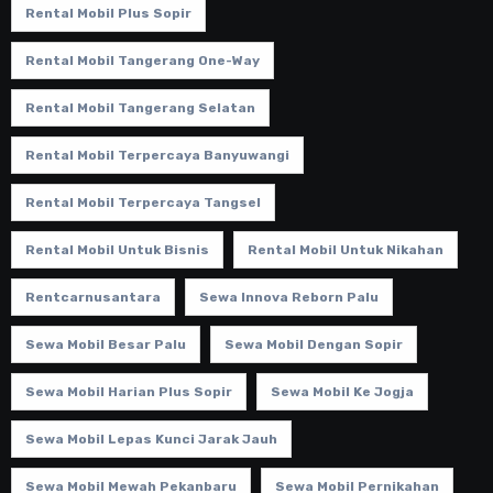
Rental Mobil Plus Sopir
Rental Mobil Tangerang One-Way
Rental Mobil Tangerang Selatan
Rental Mobil Terpercaya Banyuwangi
Rental Mobil Terpercaya Tangsel
Rental Mobil Untuk Bisnis
Rental Mobil Untuk Nikahan
Rentcarnusantara
Sewa Innova Reborn Palu
Sewa Mobil Besar Palu
Sewa Mobil Dengan Sopir
Sewa Mobil Harian Plus Sopir
Sewa Mobil Ke Jogja
Sewa Mobil Lepas Kunci Jarak Jauh
Sewa Mobil Mewah Pekanbaru
Sewa Mobil Pernikahan