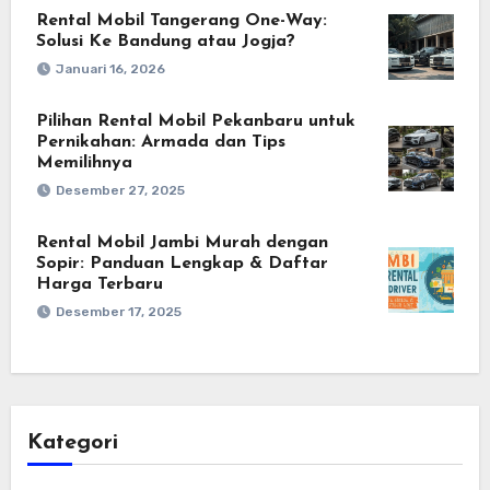
Rental Mobil Tangerang One-Way:
Solusi Ke Bandung atau Jogja?
Januari 16, 2026
Pilihan Rental Mobil Pekanbaru untuk
Pernikahan: Armada dan Tips
Memilihnya
Desember 27, 2025
Rental Mobil Jambi Murah dengan
Sopir: Panduan Lengkap & Daftar
Harga Terbaru
Desember 17, 2025
Kategori