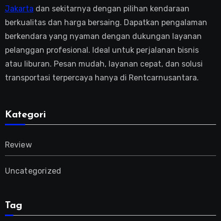
Jakarta
dan sekitarnya dengan pilihan kendaraan
berkualitas dan harga bersaing. Dapatkan pengalaman
berkendara yang nyaman dengan dukungan layanan
pelanggan profesional. Ideal untuk perjalanan bisnis
atau liburan. Pesan mudah, layanan cepat, dan solusi
transportasi terpercaya hanya di Rentcarnusantara.
Kategori
Review
Uncategorized
Tag