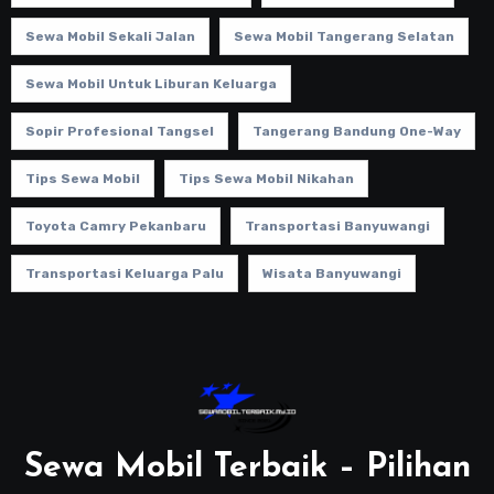
Sewa Mobil Sekali Jalan
Sewa Mobil Tangerang Selatan
Sewa Mobil Untuk Liburan Keluarga
Sopir Profesional Tangsel
Tangerang Bandung One-Way
Tips Sewa Mobil
Tips Sewa Mobil Nikahan
Toyota Camry Pekanbaru
Transportasi Banyuwangi
Transportasi Keluarga Palu
Wisata Banyuwangi
Sewa Mobil Terbaik – Pilihan