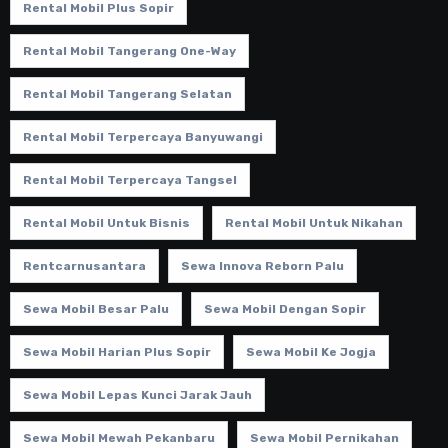
Rental Mobil Plus Sopir
Rental Mobil Tangerang One-Way
Rental Mobil Tangerang Selatan
Rental Mobil Terpercaya Banyuwangi
Rental Mobil Terpercaya Tangsel
Rental Mobil Untuk Bisnis
Rental Mobil Untuk Nikahan
Rentcarnusantara
Sewa Innova Reborn Palu
Sewa Mobil Besar Palu
Sewa Mobil Dengan Sopir
Sewa Mobil Harian Plus Sopir
Sewa Mobil Ke Jogja
Sewa Mobil Lepas Kunci Jarak Jauh
Sewa Mobil Mewah Pekanbaru
Sewa Mobil Pernikahan