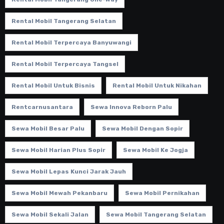
Rental Mobil Tangerang Selatan
Rental Mobil Terpercaya Banyuwangi
Rental Mobil Terpercaya Tangsel
Rental Mobil Untuk Bisnis
Rental Mobil Untuk Nikahan
Rentcarnusantara
Sewa Innova Reborn Palu
Sewa Mobil Besar Palu
Sewa Mobil Dengan Sopir
Sewa Mobil Harian Plus Sopir
Sewa Mobil Ke Jogja
Sewa Mobil Lepas Kunci Jarak Jauh
Sewa Mobil Mewah Pekanbaru
Sewa Mobil Pernikahan
Sewa Mobil Sekali Jalan
Sewa Mobil Tangerang Selatan