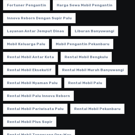
Fortuner Pengantin
Harga Sewa Mobil Pengantin
Innova Reborn Dengan Supir Palu
Layanan Antar Jemput Dinas
Liburan Banyuwangi
Mobil Keluarga Palu
Mobil Pengantin Pekanbaru
Rental Mobil Antar Kota
Rental Mobil Bengkulu
Rental Mobil Eksekutif
Rental Mobil Murah Banyuwangi
Rental Mobil Nyaman Palu
Rental Mobil Palu
Rental Mobil Palu Innova Reborn
Rental Mobil Pariwisata Palu
Rental Mobil Pekanbaru
Rental Mobil Plus Sopir
Rental Mobil Tangerang One-Way